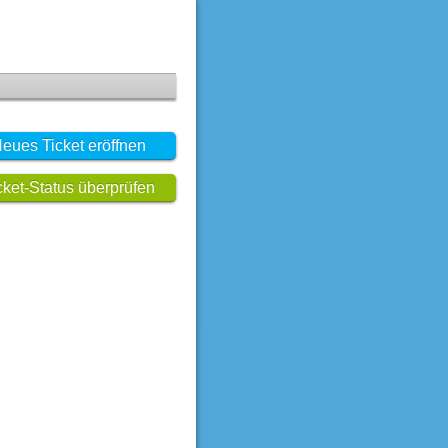
eues Ticket eröffnen
cket-Status überprüfen